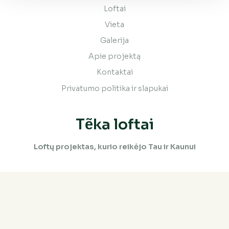
Loftai
Vieta
Galerija
Apie projektą
Kontaktai
Privatumo politika ir slapukai
Tẽka loftai
Loftų projektas, kurio reikėjo Tau ir Kaunui
Kontaktai
Nori pasimatuoti loftą gyvenimui ar verslui? Susisiek!