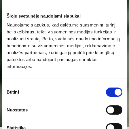
sužinoti apie loftus
daugiau?
Šioje svetainėje naudojami slapukai
Naudojame slapukus, kad galėtume suasmeninti turinį
bei skelbimus, teikti visuomeninės medijos funkcijas ir
Gyvenimui miesto ritmu. Naujas projektas
analizuoti srautą. Be to, svetainės naudojimo informaciją
besikeičiančiame rajone. Gyvenimui? Verslui?
bendriname su visuomeninės medijos, reklamavimo ir
Abiems?
analizės partneriais, kurie gali ją pridėti prie kitos jūsų
pateiktos arba naudojant paslaugas surinktos
informacijos.
Palik užklausą
Paskambink
Sutikimo
Būtini
pasirinkimas
Nuostatos
Statistika