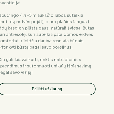
nvesticijai.
Įspūdingo 4,4–5 m aukščio lubos suteikia
eribotą erdvės pojūtį, o pro plačius langus į
idų kasdien plūsta gausi natūrali šviesa. Butas
uri antresolę, kuri suteikia papildomos erdvės
omfortui ir leidžia dar įvairesniais būdais
ritaikyti būstą pagal savo poreikius.
ia gali laisvai kurti, rinktis netradicinius
sprendimus ir suformuoti unikalų išplanavimą
agal savo viziją!
Palikti užklausą