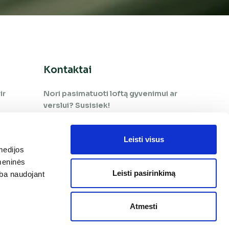
Kontaktai
ir
Nori pasimatuoti loftą gyvenimui ar
verslui? Susisiek!
+370 65 966 505
Leisti visus
medijos
+370 660 09 978
omeninės
pardavimai@tekaloftai.lt
Leisti pasirinkimą
arba naudojant
Brastos g. 3
Atmesti