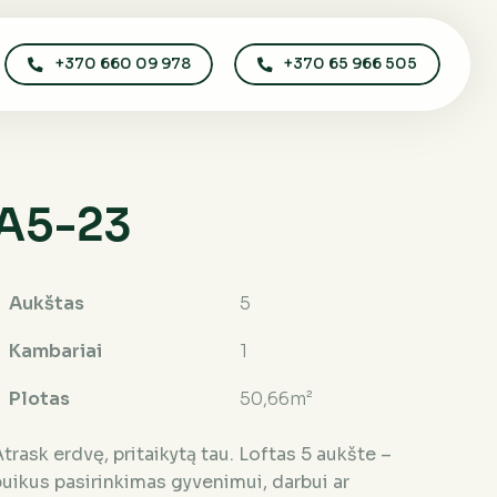
+370 660 09 978
+370 65 966 505
A5-23
Aukštas
5
Kambariai
1
Plotas
50,66m²
trask erdvę, pritaikytą tau. Loftas 5 aukšte –
puikus pasirinkimas gyvenimui, darbui ar