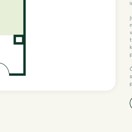
i
n
v
t
k
p
Č
p