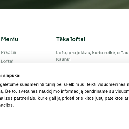
Meniu
Tẽka loftai
Pradžia
Loftų projektas, kurio reikėjo Tau 
Kaunui
Loftai
Vieta
i slapukai
Galerija
alėtume suasmeninti turinį bei skelbimus, teikti visuomeninės 
Apie projektą
autą. Be to, svetainės naudojimo informaciją bendriname su visu
Kontaktai
lizės partneriais, kurie gali ją pridėti prie kitos jūsų pateiktos 
acijos.
Privatumo politika
ir slapukai