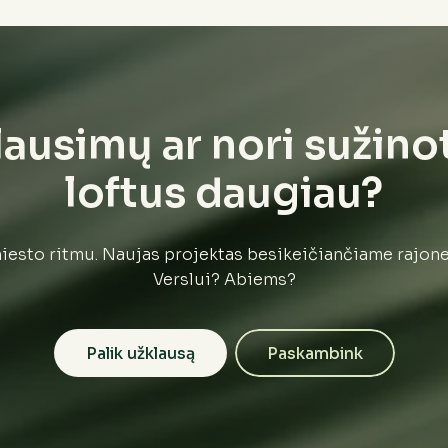
lausimų ar nori sužino
loftus daugiau?
esto ritmu. Naujas projektas besikeičiančiame rajon
Verslui? Abiems?
Palik užklausą
Paskambink