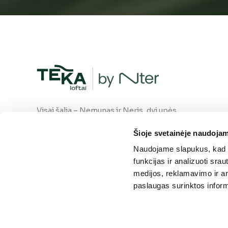
Visai šalia – Nemunas ir Neris, dvi upės,
susiliejančios į vieną srovę. Gyvenimas
Šioje svetainėje naudojam
šiame kvartale teka natūraliai, tavo
pasirinkta kryptimi. Kaip ir upė – tu
Naudojame slapukus, kad g
visuomet rasi savo kelią.
funkcijas ir analizuoti sr
medijos, reklamavimo ir ana
paslaugas surinktos inform