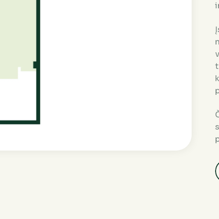
i
n
v
t
k
p
Č
p