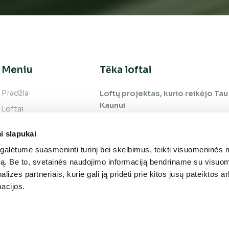
Meniu
Tẽka loftai
Pradžia
Loftų projektas, kurio reikėjo Tau 
Kaunui
Loftai
Vieta
i slapukai
Galerija
alėtume suasmeninti turinį bei skelbimus, teikti visuomeninės 
Apie projektą
autą. Be to, svetainės naudojimo informaciją bendriname su visu
Kontaktai
lizės partneriais, kurie gali ją pridėti prie kitos jūsų pateiktos 
acijos.
Privatumo politika
ir slapukai