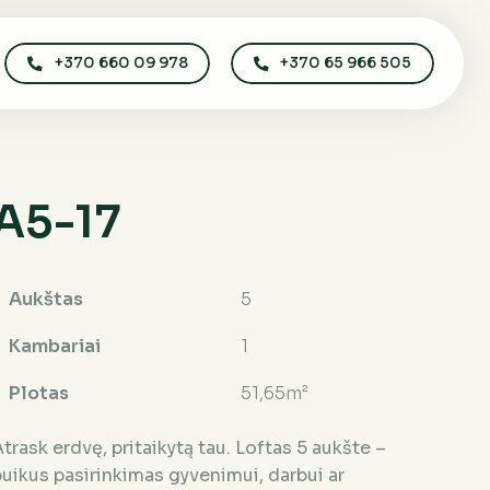
+370 660 09 978
+370 65 966 505
A5-17
Aukštas
5
Kambariai
1
Plotas
51,65m²
trask erdvę, pritaikytą tau. Loftas 5 aukšte –
puikus pasirinkimas gyvenimui, darbui ar