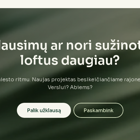
lausimų ar nori sužino
loftus daugiau?
esto ritmu. Naujas projektas besikeičiančiame rajon
Verslui? Abiems?
Palik užklausą
Paskambink