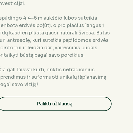
nvesticijai.
Įspūdingo 4,4–5 m aukščio lubos suteikia
eribotą erdvės pojūtį, o pro plačius langus į
idų kasdien plūsta gausi natūrali šviesa. Butas
uri antresolę, kuri suteikia papildomos erdvės
omfortui ir leidžia dar įvairesniais būdais
ritaikyti būstą pagal savo poreikius.
ia gali laisvai kurti, rinktis netradicinius
sprendimus ir suformuoti unikalų išplanavimą
agal savo viziją!
Palikti užklausą