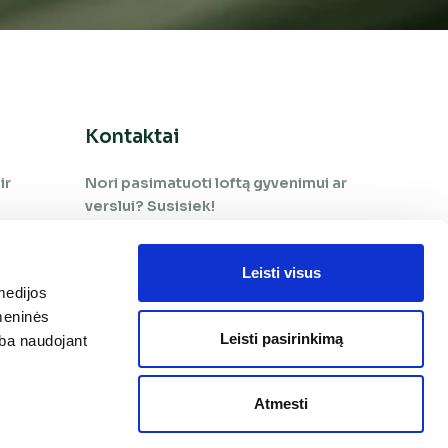
Kontaktai
ir
Nori pasimatuoti loftą gyvenimui ar
verslui? Susisiek!
+370 65 966 505
Leisti visus
medijos
+370 660 09 978
omeninės
pardavimai@tekaloftai.lt
Leisti pasirinkimą
arba naudojant
Brastos g. 3
Atmesti