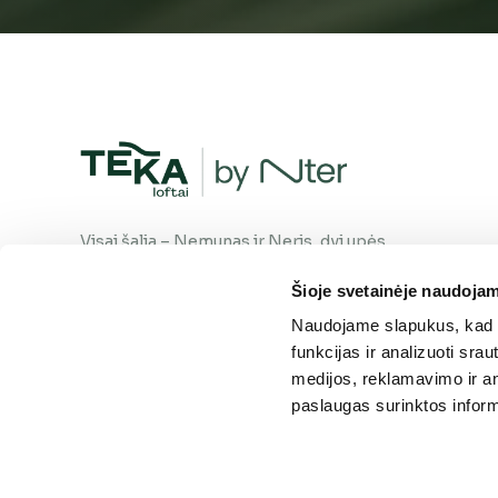
Visai šalia – Nemunas ir Neris, dvi upės,
susiliejančios į vieną srovę. Gyvenimas
Šioje svetainėje naudojam
šiame kvartale teka natūraliai, tavo
pasirinkta kryptimi. Kaip ir upė – tu
Naudojame slapukus, kad g
visuomet rasi savo kelią.
funkcijas ir analizuoti sr
medijos, reklamavimo ir ana
paslaugas surinktos inform