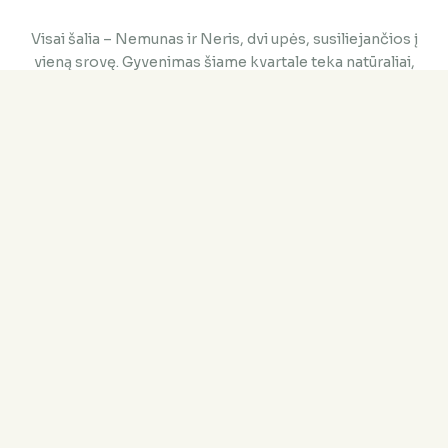
Visai šalia – Nemunas ir Neris, dvi upės, susiliejančios į
vieną srovę. Gyvenimas šiame kvartale teka natūraliai,
tavo pasirinkta kryptimi. Kaip ir upė – tu visuomet rasi
savo kelią.
Meniu
Pradžia
Loftai
Vieta
Galerija
Apie projektą