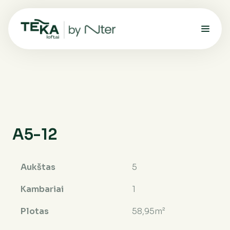
A5-12
Aukštas
5
Kambariai
1
Plotas
58,95m²