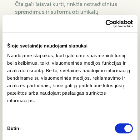
Čia gali laisvai kurti, rinktis netradicinius
sprendimus ir suformuoti unikalų
išplanavimą pagal savo viziją!
Šioje svetainėje naudojami slapukai
Naudojame slapukus, kad galėtume suasmeninti turinį
bei skelbimus, teikti visuomeninės medijos funkcijas ir
analizuoti srautą. Be to, svetainės naudojimo informaciją
bendriname su visuomeninės medijos, reklamavimo ir
analizės partneriais, kurie gali ją pridėti prie kitos jūsų
Palikti užklausą
pateiktos arba naudojant paslaugas surinktos
informacijos.
Sutikimo
Būtini
pasirinkimas