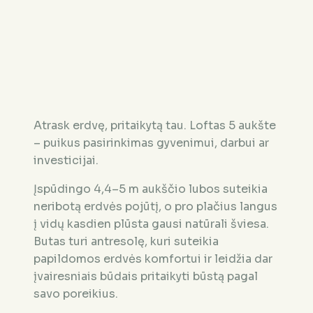
Atrask erdvę, pritaikytą tau. Loftas 5 aukšte
– puikus pasirinkimas gyvenimui, darbui ar
investicijai.
Įspūdingo 4,4–5 m aukščio lubos suteikia
neribotą erdvės pojūtį, o pro plačius langus
į vidų kasdien plūsta gausi natūrali šviesa.
Butas turi antresolę, kuri suteikia
papildomos erdvės komfortui ir leidžia dar
įvairesniais būdais pritaikyti būstą pagal
savo poreikius.