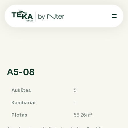
A5-08
Aukštas
5
Kambariai
1
Plotas
58,26m²