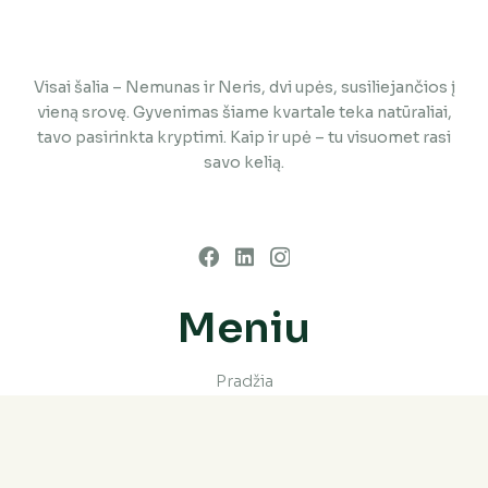
Visai šalia – Nemunas ir Neris, dvi upės, susiliejančios į
vieną srovę. Gyvenimas šiame kvartale teka natūraliai,
tavo pasirinkta kryptimi. Kaip ir upė – tu visuomet rasi
savo kelią.
Meniu
Pradžia
Loftai
Vieta
Galerija