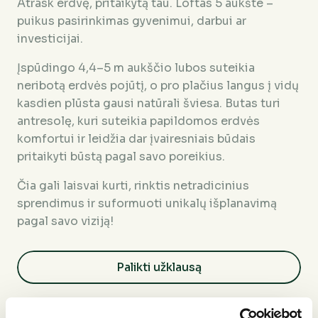
Atrask erdvę, pritaikytą tau. Loftas 5 aukšte –
puikus pasirinkimas gyvenimui, darbui ar
investicijai.
Įspūdingo 4,4–5 m aukščio lubos suteikia
neribotą erdvės pojūtį, o pro plačius langus į vidų
kasdien plūsta gausi natūrali šviesa. Butas turi
antresolę, kuri suteikia papildomos erdvės
komfortui ir leidžia dar įvairesniais būdais
pritaikyti būstą pagal savo poreikius.
Čia gali laisvai kurti, rinktis netradicinius
sprendimus ir suformuoti unikalų išplanavimą
pagal savo viziją!
Palikti užklausą