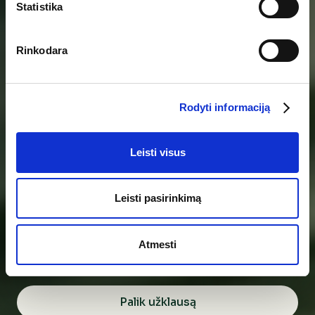
Statistika
Rinkodara
Rodyti informaciją
Turi klausimų ar nori
sužinoti apie loftus
Leisti visus
daugiau?
Leisti pasirinkimą
Gyvenimui miesto ritmu. Naujas projektas
besikeičiančiame rajone. Gyvenimui? Verslui?
Atmesti
Abiems?
Palik užklausą