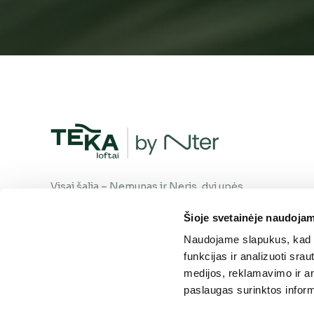
Visai šalia – Nemunas ir Neris, dvi upės,
susiliejančios į vieną srovę. Gyvenimas
Šioje svetainėje naudojam
šiame kvartale teka natūraliai, tavo
pasirinkta kryptimi. Kaip ir upė – tu
Naudojame slapukus, kad g
visuomet rasi savo kelią.
funkcijas ir analizuoti sr
medijos, reklamavimo ir ana
paslaugas surinktos inform