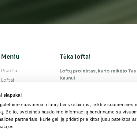
Meniu
Tẽka loftai
Pradžia
Loftų projektas, kurio reikėjo Tau 
Kaunui
Loftai
Vieta
i slapukai
Galerija
alėtume suasmeninti turinį bei skelbimus, teikti visuomeninės 
Apie projektą
autą. Be to, svetainės naudojimo informaciją bendriname su visu
Kontaktai
lizės partneriais, kurie gali ją pridėti prie kitos jūsų pateiktos 
acijos.
Privatumo politika
ir slapukai