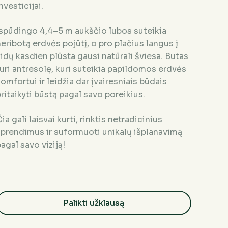
nvesticijai.
Įspūdingo 4,4–5 m aukščio lubos suteikia
eribotą erdvės pojūtį, o pro plačius langus į
idų kasdien plūsta gausi natūrali šviesa. Butas
uri antresolę, kuri suteikia papildomos erdvės
omfortui ir leidžia dar įvairesniais būdais
ritaikyti būstą pagal savo poreikius.
ia gali laisvai kurti, rinktis netradicinius
sprendimus ir suformuoti unikalų išplanavimą
agal savo viziją!
Palikti užklausą