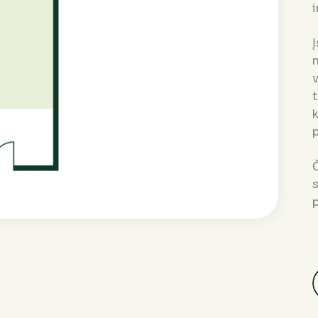
i
n
v
t
k
p
Č
p