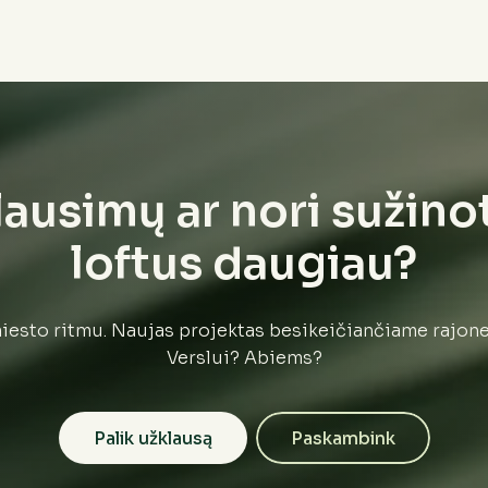
lausimų ar nori sužino
loftus daugiau?
esto ritmu. Naujas projektas besikeičiančiame rajon
Verslui? Abiems?
Palik užklausą
Paskambink