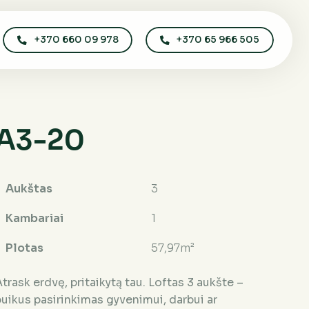
+370 660 09 978
+370 65 966 505
A3-20
Aukštas
3
Kambariai
1
Plotas
57,97m²
trask erdvę, pritaikytą tau. Loftas 3 aukšte –
puikus pasirinkimas gyvenimui, darbui ar