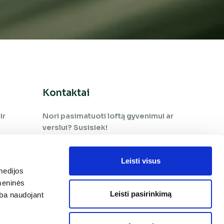
Kontaktai
ir
Nori pasimatuoti loftą gyvenimui ar
verslui? Susisiek!
+370 65 966 505
Leisti visus
medijos
+370 660 09 978
omeninės
pardavimai@tekaloftai.lt
Leisti pasirinkimą
arba naudojant
Brastos g. 3