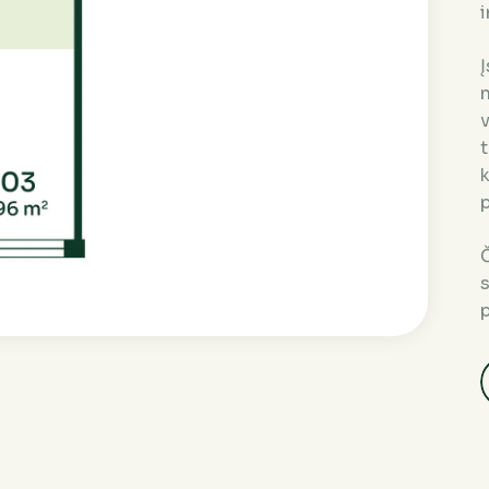
i
n
v
t
k
p
Č
p