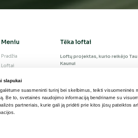
Meniu
Tẽka loftai
Pradžia
Loftų projektas, kurio reikėjo Tau 
Kaunui
Loftai
Vieta
i slapukai
Galerija
alėtume suasmeninti turinį bei skelbimus, teikti visuomeninės 
Apie projektą
autą. Be to, svetainės naudojimo informaciją bendriname su visu
Kontaktai
lizės partneriais, kurie gali ją pridėti prie kitos jūsų pateiktos 
acijos.
Privatumo politika
ir slapukai