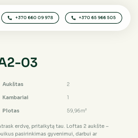
+370 660 09 978
+370 65 966 505
A2-03
Aukštas
2
Kambariai
1
Plotas
59,96m²
trask erdvę, pritaikytą tau. Loftas 2 aukšte –
puikus pasirinkimas gyvenimui, darbui ar