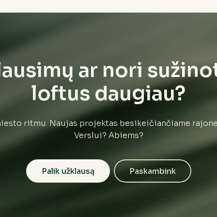
lausimų ar nori sužino
loftus daugiau?
esto ritmu. Naujas projektas besikeičiančiame rajon
Verslui? Abiems?
Palik užklausą
Paskambink