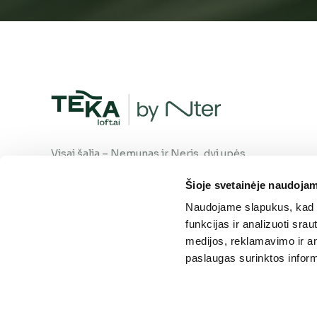
Visai šalia – Nemunas ir Neris, dvi upės,
susiliejančios į vieną srovę. Gyvenimas
Šioje svetainėje naudojam
šiame kvartale teka natūraliai, tavo
pasirinkta kryptimi. Kaip ir upė – tu
Naudojame slapukus, kad g
visuomet rasi savo kelią.
funkcijas ir analizuoti sr
medijos, reklamavimo ir ana
paslaugas surinktos inform