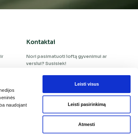
Kontaktai
ir
Nori pasimatuoti loftą gyvenimui ar
verslui? Susisiek!
+370 65 966 505
Leisti visus
medijos
+370 660 09 978
omeninės
pardavimai@tekaloftai.lt
Leisti pasirinkimą
arba naudojant
Brastos g. 3
Atmesti