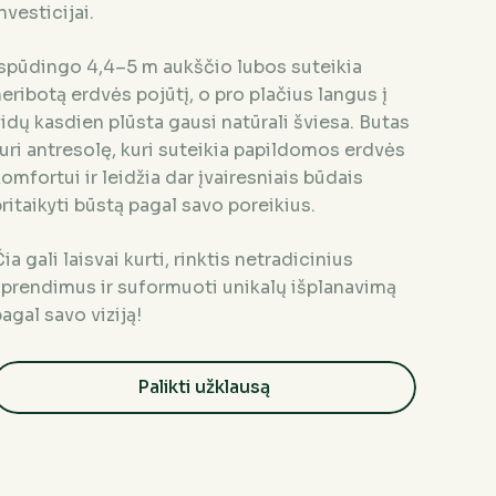
nvesticijai.
Įspūdingo 4,4–5 m aukščio lubos suteikia
eribotą erdvės pojūtį, o pro plačius langus į
idų kasdien plūsta gausi natūrali šviesa.
Butas
uri antresolę, kuri suteikia papildomos erdvės
omfortui ir leidžia dar įvairesniais būdais
ritaikyti būstą pagal savo poreikius.
ia gali laisvai kurti, rinktis netradicinius
sprendimus ir suformuoti unikalų išplanavimą
agal savo viziją!
Palikti užklausą