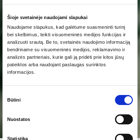
sužinoti apie loftus
daugiau?
Šioje svetainėje naudojami slapukai
Naudojame slapukus, kad galėtume suasmeninti turinį
bei skelbimus, teikti visuomeninės medijos funkcijas ir
Gyvenimui miesto ritmu. Naujas projektas
analizuoti srautą. Be to, svetainės naudojimo informaciją
besikeičiančiame rajone. Gyvenimui? Verslui?
bendriname su visuomeninės medijos, reklamavimo ir
Abiems?
analizės partneriais, kurie gali ją pridėti prie kitos jūsų
pateiktos arba naudojant paslaugas surinktos
informacijos.
Palik užklausą
Paskambink
Sutikimo
Būtini
pasirinkimas
Nuostatos
Statistika