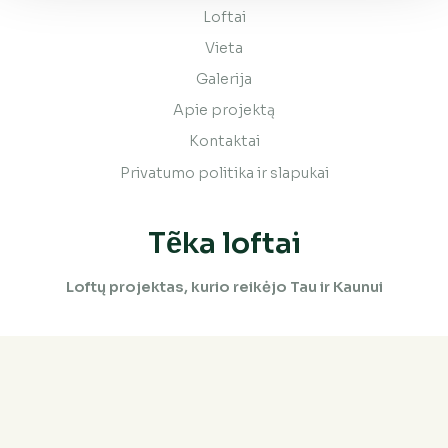
Loftai
Vieta
Galerija
Apie projektą
Kontaktai
Privatumo politika ir slapukai
Tẽka loftai
Loftų projektas, kurio reikėjo Tau ir Kaunui
Kontaktai
Nori pasimatuoti loftą gyvenimui ar verslui? Susisiek!